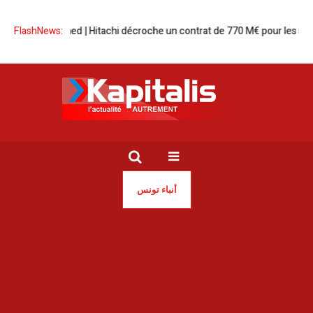
Projet Elmed | Hitachi décroche un contrat de 770 M€ pour les statio
FlashNews:
أنباء تونس