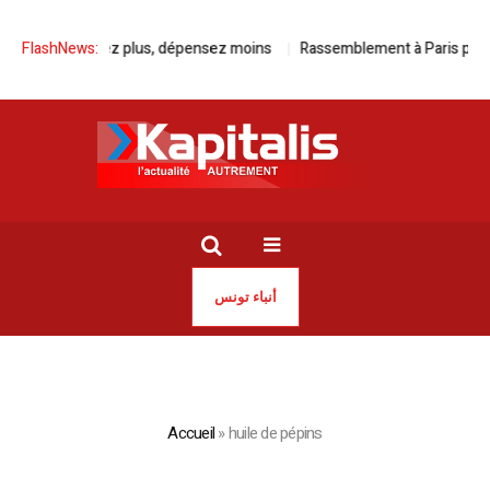
c Kia, roulez plus, dépensez moins
FlashNews:
Rassemblement à Paris pour la li
أنباء تونس
Accueil
»
huile de pépins