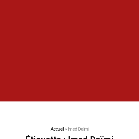
Accueil
»
Imed Daïmi