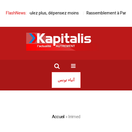
Avec Kia, roulez plus, dépensez moins
FlashNews:
Rassemblement à Paris pour l
أنباء تونس
Accueil
»
Irrimed