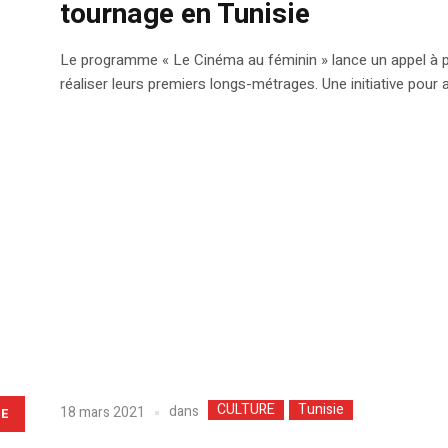
tournage en Tunisie
Le programme « Le Cinéma au féminin » lance un appel à pr
réaliser leurs premiers longs-métrages. Une initiative pou
CULTURE
Tunisie
dans
18 mars 2021
LE