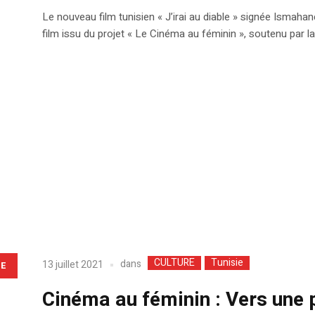
Le nouveau film tunisien « J’irai au diable » signée Ismaha
film issu du projet « Le Cinéma au féminin », soutenu par la
CULTURE
Tunisie
dans
13 juillet 2021
LE
Cinéma au féminin : Vers une p