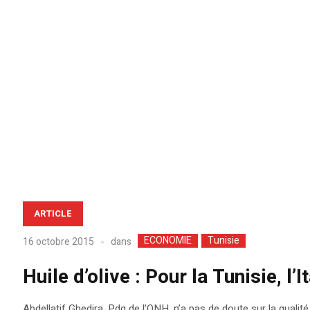
ARTICLE
ECONOMIE
Tunisie
dans
16 octobre 2015
Huile d’olive : Pour la Tunisie, l’
Abdellatif Ghedira, Pdg de l’ONH, n’a pas de doute sur la qualité 