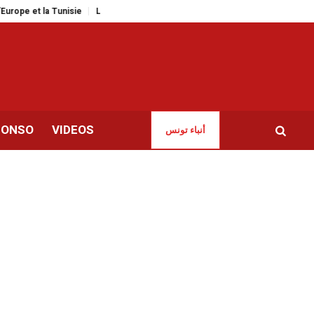
et la Tunisie
La musique italienne en force dans les festivals d’été tunisie
CONSO
VIDEOS
أنباء تونس