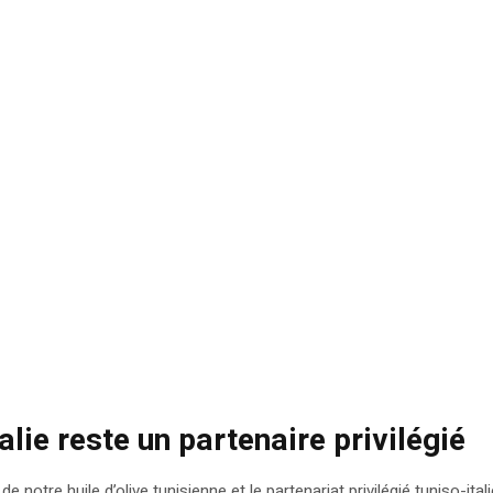
Italie reste un partenaire privilégié
de notre huile d’olive tunisienne et le partenariat privilégié tuniso-it