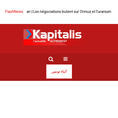
ts-Unis – Iran | Les négociations butent sur Ormuz et l’uranium
FlashNews:
La Tun
أنباء تونس