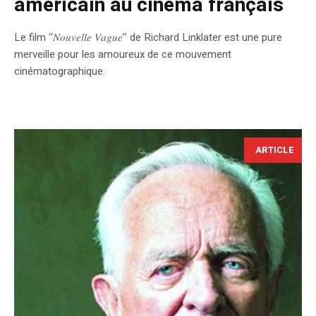
américain au cinéma français
Le film ‘‘𝑁𝑜𝑢𝑣𝑒𝑙𝑙𝑒 𝑉𝑎𝑔𝑢𝑒’’ de Richard Linklater est une pure
merveille pour les amoureux de ce mouvement
cinématographique.
ARTICLE