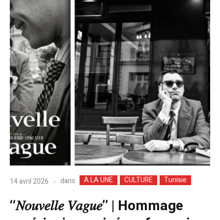
A LA UNE
CULTURE
Tunisie
dans
14 avril 2026
‘‘𝑁𝑜𝑢𝑣𝑒𝑙𝑙𝑒 𝑉𝑎𝑔𝑢𝑒’’ | Hommage