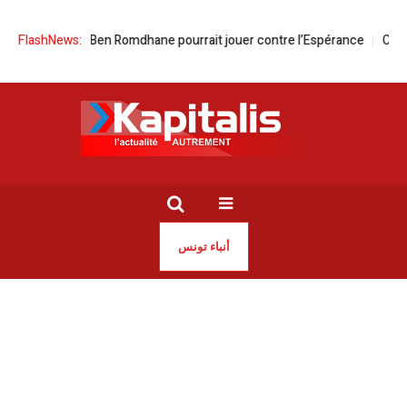
FlashNews:
Al Ahly | Ben Romdhane pourrait jouer contre l’Espérance
Ce soir
أنباء تونس