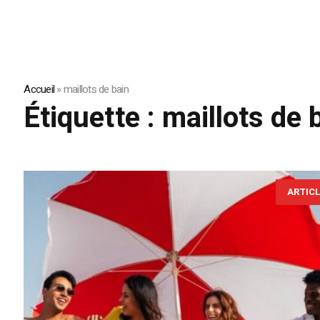
Accueil
»
maillots de bain
Étiquette :
maillots de 
ARTIC