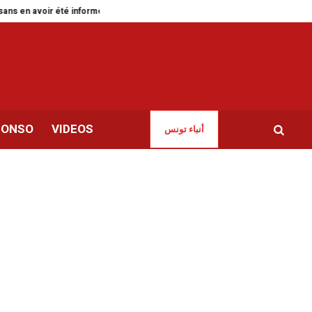
en avoir été informée
Green Forward pour accélérer la transition verte en
CONSO
VIDEOS
أنباء تونس