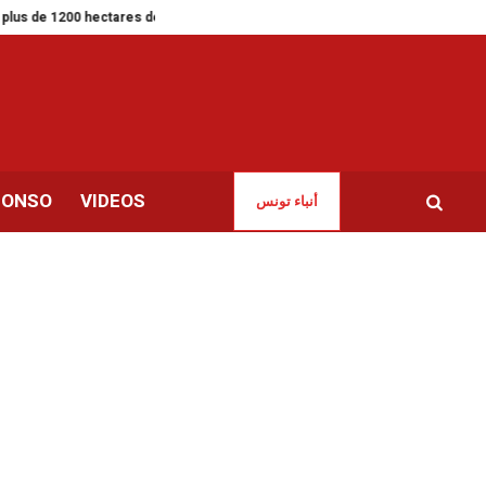
de 1200 hectares de forêts !
Tunis | Dr Yosr Hamdi élue vice-présidente de 
CONSO
VIDEOS
أنباء تونس