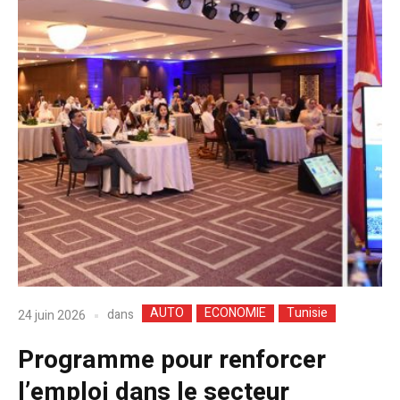
AUTO
ECONOMIE
Tunisie
dans
24 juin 2026
Programme pour renforcer
l’emploi dans le secteur