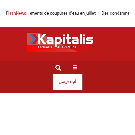
ments de coupures d’eau en juillet
FlashNews:
Des condamnés nettoient une plag
أنباء تونس