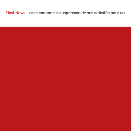
FlashNews:
OMCT Tunisie annonce la suspension de ses activités pour un mois