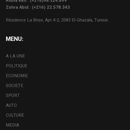
Ridha Kefi : (+216)98.324.899
Zohra Abid : (+216) 22.578.343
Résidence La Brise, Apt 4-2, 2083 El-Ghazala, Tunisie.
MENU:
A LA UNE
POLITIQUE
ECONOMIE
SOCIETE
SPORT
AUTO
CULTURE
MEDIA