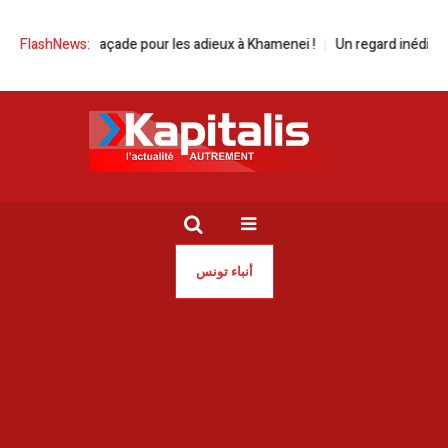
nité de façade pour les adieux à Khamenei !
FlashNews:
Un regard inédit sur les é
أنباء تونس