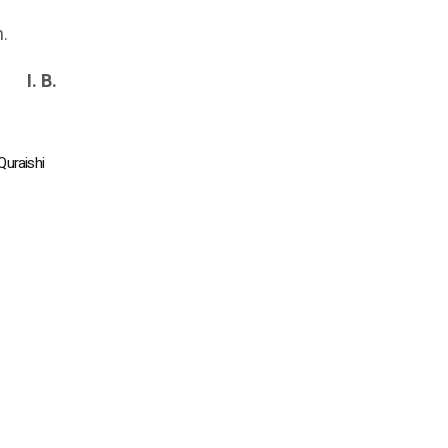
.
I. B.
uraishi