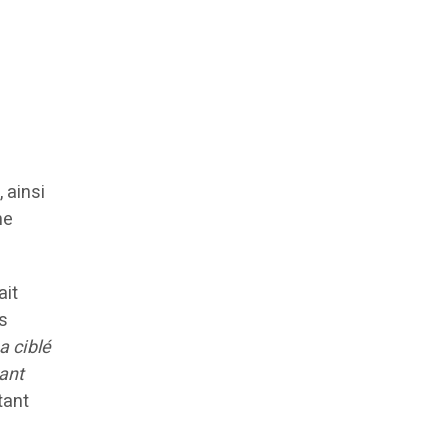
 ainsi
ne
ait
es
a ciblé
sant
utant