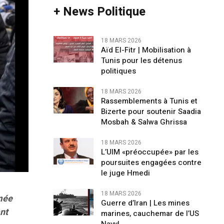
+ News Politique
18 MARS 2026
Aïd El-Fitr | Mobilisation à
Tunis pour les détenus
politiques
18 MARS 2026
Rassemblements à Tunis et
Bizerte pour soutenir Saadia
Mosbah & Salwa Ghrissa
18 MARS 2026
L’UIM «préoccupée» par les
poursuites engagées contre
le juge Hmedi
18 MARS 2026
rmée
Guerre d’Iran | Les mines
ant
marines, cauchemar de l’US