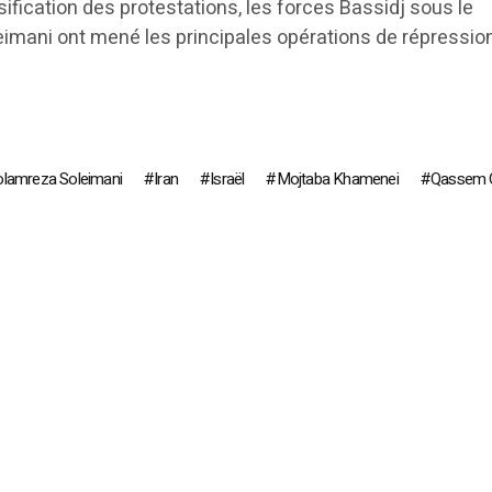
fication des protestations, les forces Bassidj sous le
ani ont mené les principales opérations de répression
lamreza Soleimani
Iran
Israël
Mojtaba Khamenei
Qassem Q