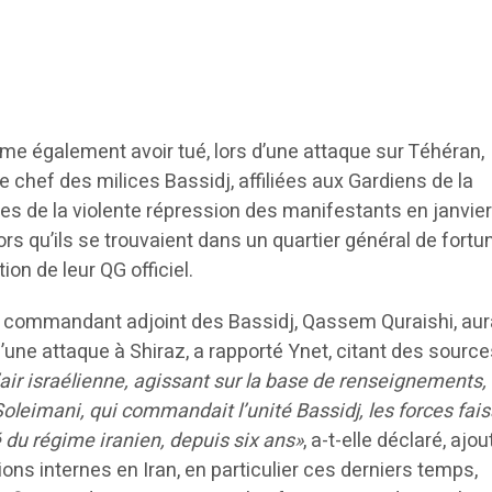
rme également avoir tué, lors d’une attaque sur Téhéran,
 chef des milices Bassidj, affiliées aux Gardiens de la
es de la violente répression des manifestants en janvier,
lors qu’ils se trouvaient dans un quartier général de fortu
ion de leur QG officiel.
 commandant adjoint des Bassidj, Qassem Quraishi, aur
’une attaque à Shiraz, a rapporté Ynet, citant des sourc
air israélienne, agissant sur la base de renseignements, 
leimani, qui commandait l’unité Bassidj, les forces fai
é du régime iranien, depuis six ans»
, a-t-elle déclaré, ajo
ons internes en Iran, en particulier ces derniers temps,