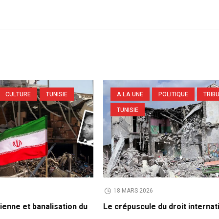
CULTURE
TUNISIE
A LA UNE
POLITIQUE
TRIB
TUNISIE
6
18 MARS 2026
ienne et banalisation du
Le crépuscule du droit internat