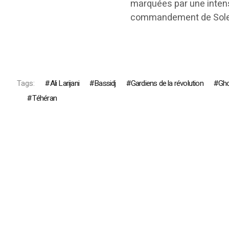
marquées par une intensi
commandement de Soleim
Tags:
Ali Larijani
Bassidj
Gardiens de la révolution
Gho
Téhéran