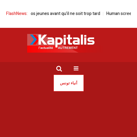
auvons nos jeunes avant qu’il ne soit trop tard
FlashNews:
Human screen festival à
أنباء تونس