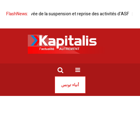
Tunisie | Levée de la suspension et reprise des activités d’ASF
FlashNews:
Condam
أنباء تونس