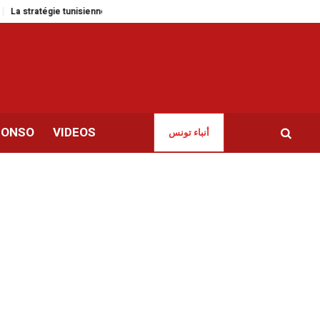
 tunisienne en matière d’énergie renouvelable se heurte à des résistances
CONSO
VIDEOS
أنباء تونس