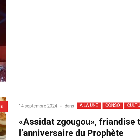
A LA UNE
CONSO
CULT
dans
14 septembre 2024
LE
«Assidat zgougou», friandise 
l’anniversaire du Prophète