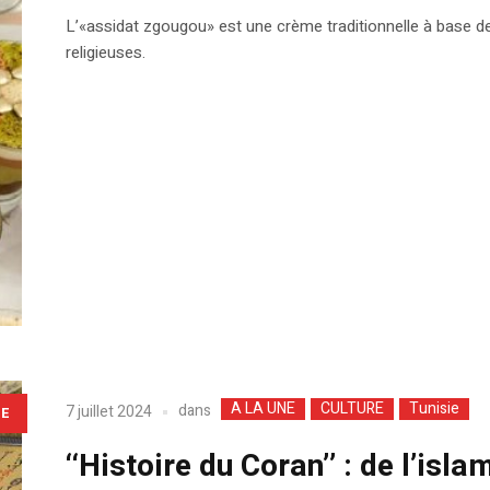
L’«assidat zgougou» est une crème traditionnelle à base de 
religieuses.
A LA UNE
CULTURE
Tunisie
dans
7 juillet 2024
LE
‘‘Histoire du Coran’’ : de l’isl