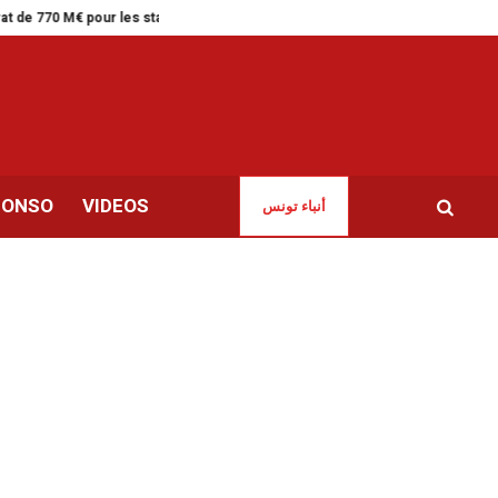
de 770 M€ pour les stations de conversion
Kairouan | Un artiste blessé lo
CONSO
VIDEOS
أنباء تونس