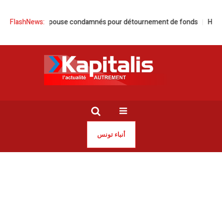
er et son épouse condamnés pour détournement de fonds
FlashNews:
Hammam Bour
أنباء تونس