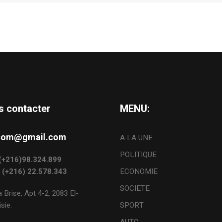
s contacter
MENU:
s.com@gmail.com
A LA UNE
POLITIQUE
: (+216)98.324.899
: (+216) 22.578.343
ECONOMIE
SOCIETE
 Brise, Apt 4-2, 2083 El-
sie.
SPORT