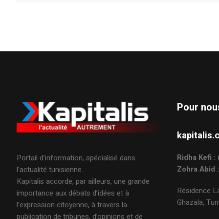
Pour nou
kapitali
Ridha Kefi 
Portail d’information, spécialisé dans
Zohra Abid 
l’actualité tunisienne.
Kapitalis accorde, par ailleurs, une grande
Résidence La
importance aux débats d’idées et à
Ghazala, Tuni
l’expression citoyenne, à travers la
publication de tribunes, d’opinions et de