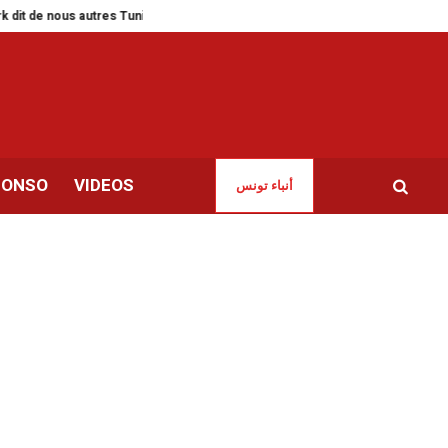
nous autres Tunisiens
Salon du livre d’Alger | Les cagoulards de la censu
CONSO
VIDEOS
أنباء تونس