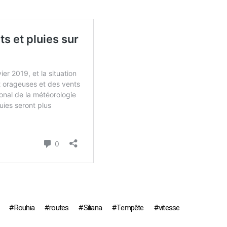
Rouhia
routes
Siliana
Tempête
vitesse