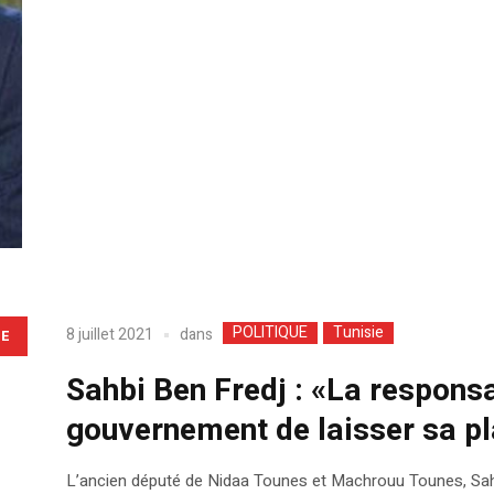
POLITIQUE
Tunisie
dans
8 juillet 2021
LE
Sahbi Ben Fredj : «La responsa
gouvernement de laisser sa p
L’ancien député de Nidaa Tounes et Machrouu Tounes, Sahbi