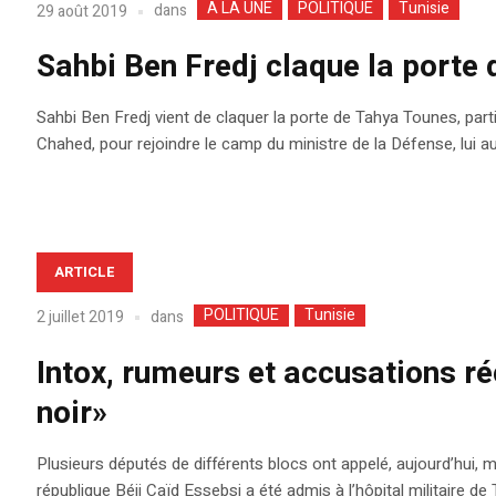
A LA UNE
POLITIQUE
Tunisie
dans
29 août 2019
Sahbi Ben Fredj claque la porte d
Sahbi Ben Fredj vient de claquer la porte de Tahya Tounes, parti
Chahed, pour rejoindre le camp du ministre de la Défense, lui a
ARTICLE
POLITIQUE
Tunisie
dans
2 juillet 2019
Intox, rumeurs et accusations ré
noir»
Plusieurs députés de différents blocs ont appelé, aujourd’hui, ma
république Béji Caïd Essebsi a été admis à l’hôpital militaire de 