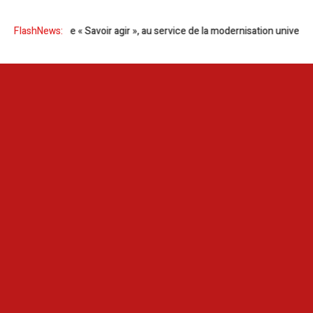
Programme « Savoir agir », au service de la modernisation universitair
FlashNews: