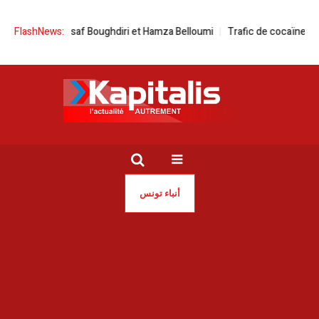
aire avec Insaf Boughdiri et Hamza Belloumi
FlashNews:
Trafic de cocaïne | Trois
أنباء تونس