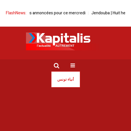
mpératures annoncées pour ce mercredi
FlashNews:
Jendouba | Huit hectares rav
أنباء تونس