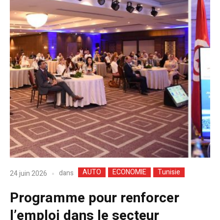
AUTO
ECONOMIE
Tunisie
dans
24 juin 2026
Programme pour renforcer
l’emploi dans le secteur