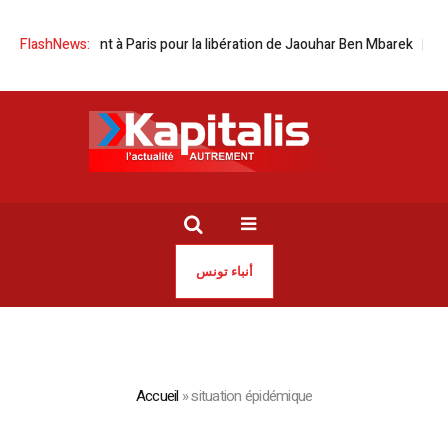
semblement à Paris pour la libération de Jaouhar Ben Mbarek
FlashNews:
Les rela
أنباء تونس
Accueil
»
situation épidémique