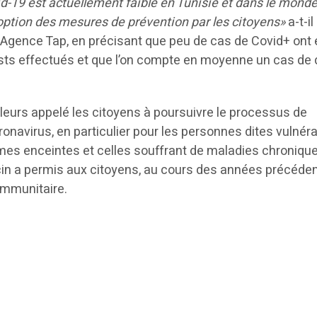
d-19 est actuellement faible en Tunisie et dans le mond
doption des mesures de prévention par les citoyens»
a-t-il
l’Agence Tap, en précisant que peu de cas de Covid+ ont 
ests effectués et que l’on compte en moyenne un cas de
lleurs appelé les citoyens à poursuivre le processus de
ronavirus, en particulier pour les personnes dites vulnér
es enceintes et celles souffrant de maladies chroniqu
cin a permis aux citoyens, au cours des années précéden
immunitaire.