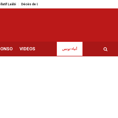
Décès de Liamine Zéroual | Ancien président et vétéran de la guerre d’indé
CONSO
VIDEOS
أنباء تونس