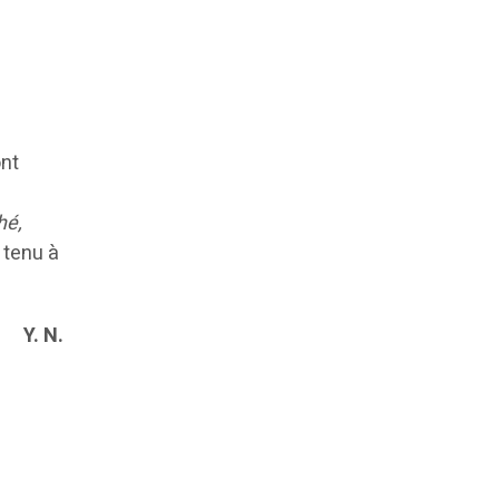
ont
hé,
il tenu à
Y. N.