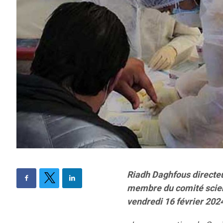
Riadh Daghfous directe
membre du comité scienti
vendredi 16 février 2024