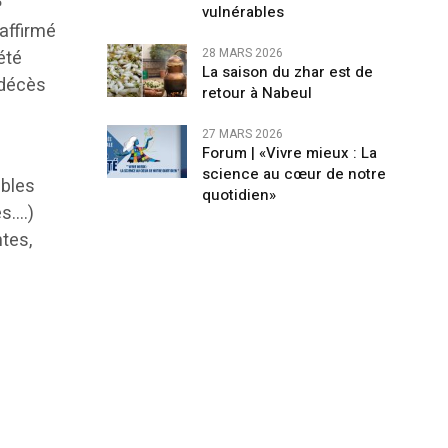
e
vulnérables
 affirmé
28 MARS 2026
été
La saison du zhar est de
 décès
retour à Nabeul
27 MARS 2026
Forum | «Vivre mieux : La
science au cœur de notre
ables
quotidien»
es….)
tes,