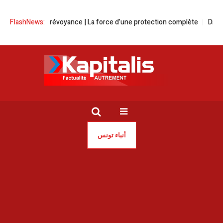
FlashNews:
Globale Prévoyance | La force d’une protection complète
Drogue |
أنباء تونس