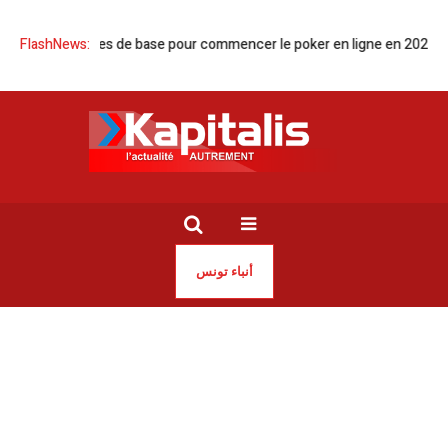
FlashNews:
Règles de base pour commencer le poker en ligne en 2026
C
أنباء تونس