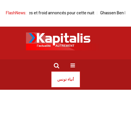
forts, pluies et froid annoncés pour cette nuit
FlashNews:
Ghassen Ben Khelifa |
أنباء تونس