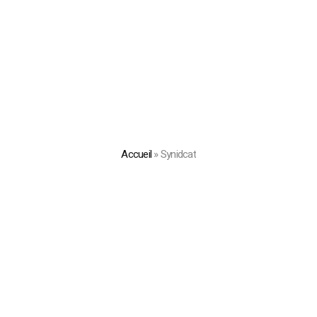
Accueil
»
Synidcat