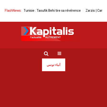
FlashNews:
Cinéma | Tunisie : Taoufik Behi tire sa révérence
Zarzis | Campagne
أنباء تونس