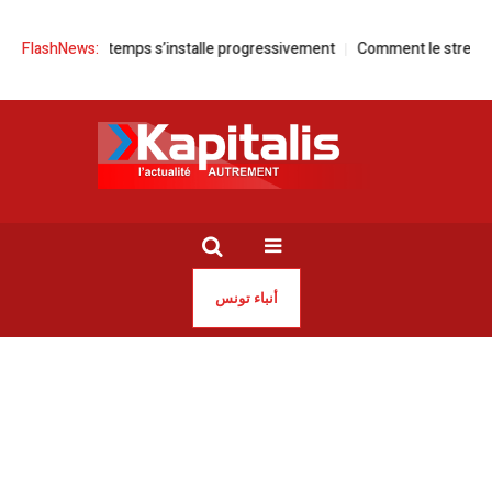
 Le beau temps s’installe progressivement
FlashNews:
Comment le streaming a tran
أنباء تونس