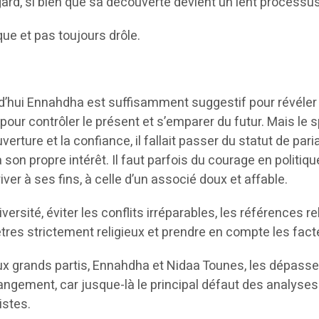
gard, si bien que sa découverte devient un lent processus
que et pas toujours drôle.
rd’hui Ennahdha est suffisamment suggestif pour révéler 
 pour contrôler le présent et s’emparer du futur. Mais le 
uverture et la confiance, il fallait passer du statut de pa
à son propre intérêt. Il faut parfois du courage en politiq
iver à ses fins, à celle d’un associé doux et affable.
diversité, éviter les conflits irréparables, les références
res strictement religieux et prendre en compte les fact
x grands partis, Ennahdha et Nidaa Tounes, les dépassent
ngement, car jusque-là le principal défaut des analyses 
istes.