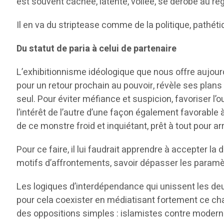
est souvent cachée, latente, voilée, se dérobe au re
Il en va du striptease comme de la politique, pathéti
Du statut de paria à celui de partenaire
L’exhibitionnisme idéologique que nous offre aujou
pour un retour prochain au pouvoir, révèle ses plans
seul. Pour éviter méfiance et suspicion, favoriser l’o
l’intérêt de l’autre d’une façon également favorable 
de ce monstre froid et inquiétant, prêt à tout pour arr
Pour ce faire, il lui faudrait apprendre à accepter la 
motifs d’affrontements, savoir dépasser les paramèt
Les logiques d’interdépendance qui unissent les deu
pour cela coexister en médiatisant fortement ce cha
des oppositions simples : islamistes contre modern