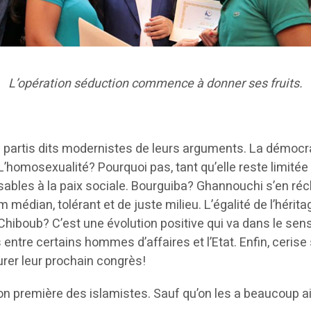
L’opération séduction commence à donner ses fruits.
s partis dits modernistes de leurs arguments. La démoc
’homosexualité? Pourquoi pas, tant qu’elle reste limitée 
ables à la paix sociale. Bourguiba? Ghannouchi s’en réc
am médian, tolérant et de juste milieu. L’égalité de l’hé
hiboub? C’est une évolution positive qui va dans le sens e
tre certains hommes d’affaires et l’Etat. Enfin, cerise 
rer leur prochain congrès!
sion première des islamistes. Sauf qu’on les a beaucoup a