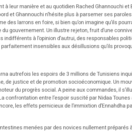
ivent à leur manière et au quotidien Rached Ghannouchi et
d et Ghannouchi n’hésite plus à parsemer ses paroles d
des larrons en foire, si bien qu’on imagine qu’ils pourr
 du gouvernement. Un illustre rejeton, fruit d’une conni
s indifférents à l’opinion d’autrui, des responsables pol
 parfaitement insensibles aux désillusions qu’ils provoq
arna autrefois les espoirs de 3 millions de Tunisiens inqu
omme, de justice et de promotion socioéconomique. Un mouv
n moteur du progrès social. A peine aux commandes, il s’i
a confrontation entre l’espoir suscité par Nidaa Tounes 
 encore, les effets pernicieux de l’immixtion d’Ennahdha
 intestines menées par des novices nullement préparés à 