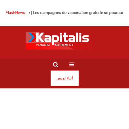
re la rage | Les campagnes de vaccination gratuite se poursuivent
FlashNews:
Ra
أنباء تونس