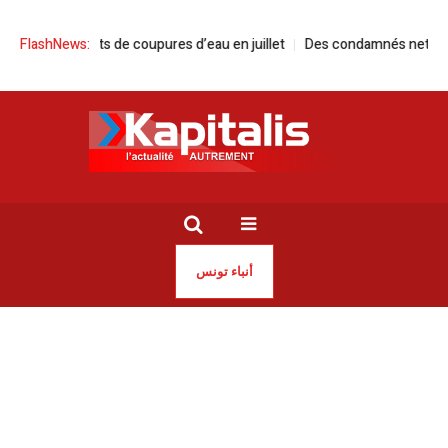
nalements de coupures d’eau en juillet
FlashNews:
Des condamnés nettoient une 
أنباء تونس