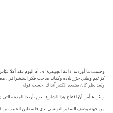
وحسب ما أوردته اذاعة الجوهرة أف أم اليوم فقد أكدّ عبّ
كزعيم وطني حرّر بلاده وكقائد صاحب فكر استشرافي، مضيفا أ
وبُعد نظر كان يفتقده الكثير آنذاك، حسب قوله.
و بيّن عباّس أنّ افتتاح هذا الشارع اليوم بأريحا المدينة التي زارها المرحوم بورقي
من جهته وصف السفير التونسي لدى فلسطين الحبيب بن فرح في