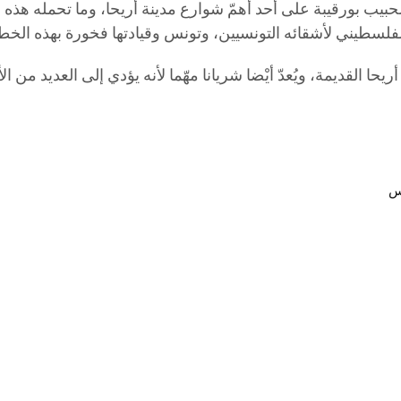
يب بورقيبة على أحد أهمّ شوارع مدينة أريحا، وما تحمله هذه ا
لفلسطيني لأشقائه التونسيين، وتونس وقيادتها فخورة بهذه الخط
حا القديمة، ويُعدّ أيْضا شريانا مهّما لأنه يؤدي إلى العديد من ال
س