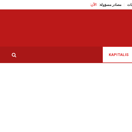
ن الطعام بثبات
الآن:
مصادر مسؤولة: الوزير الأسبق عز الدين باش شاوش يقيم حاليا في مست
KAPITALIS