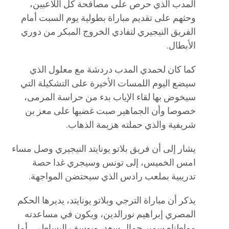
المدب الذي حرص على مصافحة كل اللاعبين،
وحثهم على تقديم مباراة بطولية يوم السبت أمام
الفريق النيجيري لتفادي الخروج المبكر من دوري
الأبطال.
كما كان لحمدي المدب دردشة مع معلول الذي
سيضع اليوم اللمسات الأخيرة على التشكيلة التي
سيخوض بها لقاء الإياب بدء من حراسة المرمى،
خصوصا وأن الجماهير صبت غضبها على معز بن
شريفية والذي حملته هزيمة الذهاب.
يشار إلى أن فريق بلاتو يونايتد النيجيري وصل مساء
امس الخميس، إلى تونس وسيجري غدا حصة
تدريبية بملعب رادس الذي سيحتضن المواجهة.
يذكر أن مباراة الترجي وبلاتو يونايتد، يديرها الحكم
المصري إبراهيم نورالدين، ويكون في مساعدته
مواطناه سمير جمال سعد، ويوسف البساطي.. أما