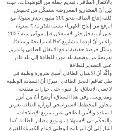
بالانتقال الطاقي، تقديم جملة من التوضيحات، حيث
بيّن أنّ المشاريع المعروضة ستمكّن من تخفيض
كلفة إنتاج الطاقة بنحو 300 مليون دينار سنويًا، مع
الرفع من إنتاج الكهرباء بنسبة تقدّر بـ7% سنويًا،
على أن تدخل حيّز الاستغلال قبل موفّى سنة 2027.
واعتبر أنّ لهذه المشاريع بُعدًا استراتيجيًا وسياديًا،
وتمثّل فرصة حقيقية لدفع الانتقال الطاقي والمرور
تدريجيًا من وضعية بلد مورد للطاقة إلى بلد قادر
على التصدير للطاقة.
وأكّد أنّ الانتقال الطاقي أصبح ضرورة وطنية في
ظل تفاقم العجز الطاقي، مبرزًا أنّ السيادة الوطنية
لا تعني الانغلاق، بل تقوم على خيارات منفتحة
ومدروسة. وفي هذا السياق، أوضح أنّ من أبرز
محاور المخطط الاستراتيجي لوزارة الطاقة تعزيز
السيادة والأمن الطاقي عبر تسريع الإصلاحات،
والتحكّم في الاستهلاك، وتنويع مصادر الطاقة. كما
أشار إلى أنّ البرنامج الوطني لإنتاج الكهرباء للفترة