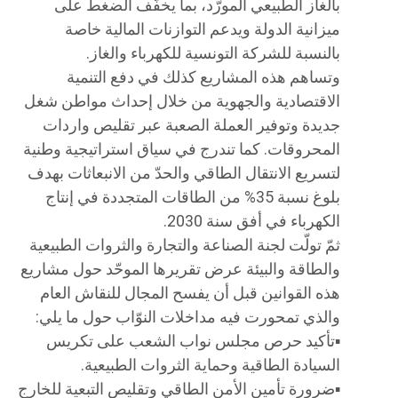
بالغاز الطبيعي المورّد، بما يخفّف الضغط على
ميزانية الدولة ويدعم التوازنات المالية خاصة
بالنسبة للشركة التونسية للكهرباء والغاز.
وتساهم هذه المشاريع كذلك في دفع التنمية
الاقتصادية والجهوية من خلال إحداث مواطن شغل
جديدة وتوفير العملة الصعبة عبر تقليص واردات
المحروقات. كما تندرج في سياق استراتيجية وطنية
لتسريع الانتقال الطاقي والحدّ من الانبعاثات بهدف
بلوغ نسبة 35% من الطاقات المتجددة في إنتاج
الكهرباء في أفق سنة 2030.
ثمّ تولّت لجنة الصناعة والتجارة والثروات الطبيعية
والطاقة والبيئة عرض تقريرها الموحّد حول مشاريع
هذه القوانين قبل أن يفسح المجال للنقاش العام
والذي تمحورت فيه مداخلات النوّاب حول ما يلي:
▪️تأكيد حرص مجلس نواب الشعب على تكريس
السيادة الطاقية وحماية الثروات الطبيعية.
▪️ضرورة تأمين الأمن الطاقي وتقليص التبعية للخارج