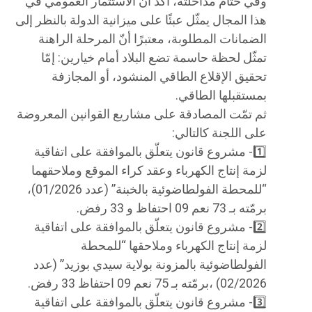
وفي ختام مداخلته، أكّد أنّ الاستثمار العمومي في
هذا المجال يمثّل عبئًا على ميزانية الدولة بالنظر إلى
الضمانات المطلوبة، معتبرًا أنّ المرحلة الراهنة
تمثّل لحظة حاسمة تضع البلاد أمام خيارين: إمّا
تحقيق الإقلاع الطاقي المنشود، أو المجازفة
بمستقبلها الطاقي.
ثم تمّت المصادقة على مشاريع القوانين المعروضة
على اللجنة كالتالي:
1️⃣- مشروع قانون يتعلّق بالموافقة على اتفاقية
لزمة إنتاج الكهرباء وعقد كراء الموقع وملاحقهما
“للمحطة الفولطاضوئية بالخبنة” (عدد 01/2026)،
برمّته بـ 73 نعم 09 احتفاظ و 33 رفض.
2️⃣- مشروع قانون يتعلّق بالموافقة على اتفاقية
لزمة إنتاج الكهرباء وملاحقها “للمحطة
الفولطاضوئية بالمزونة بولاية سيدي بوزيد” (عدد
02/2026) ،برمّته بـ 75 نعم 09 احتفاظ 33 رفض.
3️⃣- مشروع قانون يتعلّق بالموافقة على اتفاقية