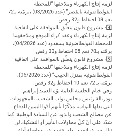
لزمة إنتاج الكهرباء وملاحقها “للمحطة
الفولطاضوئية بالقصر” (عدد 03/2026) ،برمّته بـ72
نعم 08 احتفاظ و32 رفض.
4️⃣- مشروع قانون يتعلّق بالموافقة على اتفاقية
لزمة إنتاج الكهرباء وعقد كراء الموقع وملاحقهما
للمحطة الفولطاضوئية بسقدود (عدد 04/2026)،
برمّته بـ70 نعم 08 احتفاظ و30 رفض.
5️⃣- مشروع قانون يتعلّق بالموافقة على اتفاقية
لزمة إنتاج الكهرباء وملاحقها “للمحطة
الفولطاضوئية بمنزل الحبيب” (عدد 05/2026)،
برمّته بـ 72 نعم 10 احتفاظ و32 رفض.
وفي ختام الجلسة العامة نوّه العميد إبراهيم
بودربالة رئيس مجلس نواب الشعب، بالمجهودات
التي بذلها النواب، مذكّرًا بأنهم أدّوا اليمين للدفاع
عن مصالح الشعب والذود عن السيادة الوطنية. كما
شدّد على أنّ كلّ محاولات التأثير أو التشكيك لن
تنال من عزائمهم، ولن تثنيهم عن مواصلة أداء