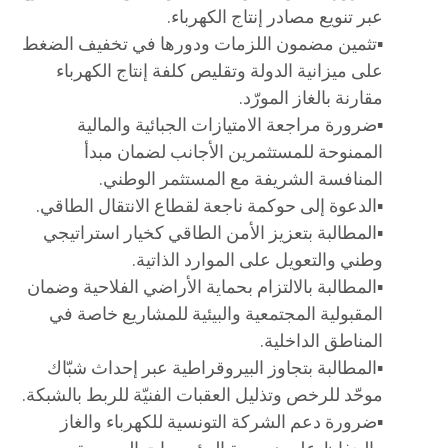
عبر تنويع مصادر إنتاج الكهرباء.
▪️تثمين مضمون اللزمات ودورها في تخفيف الضغط
على ميزانية الدولة وتقليص كلفة إنتاج الكهرباء
مقارنة بالغاز المورّد.
▪️ضرورة مراجعة الامتيازات الجبائية والمالية
الممنوحة للمستثمرين الأجانب لضمان مبدأ
المنافسة الشريفة مع المستثمر الوطني.
▪️الدعوة إلى حوكمة ناجعة لقطاع الانتقال الطاقي.
▪️المطالبة بتعزيز الأمن الطاقي كخيار استراتيجي
وطني والتعويل على الموارد الذاتية.
▪️المطالبة بالالتزام بحماية الأراضي الفلاحية وضمان
المقبولية المجتمعية والبيئية للمشاريع خاصة في
المناطق الداخلية.
▪️المطالبة بتجاوز البيروقراطية عبر إحداث شبّاك
موحّد للرخص وتذليل العقبات الفنيّة للربط بالشبكة.
▪️ضرورة دعم الشركة التونسية للكهرباء والغاز