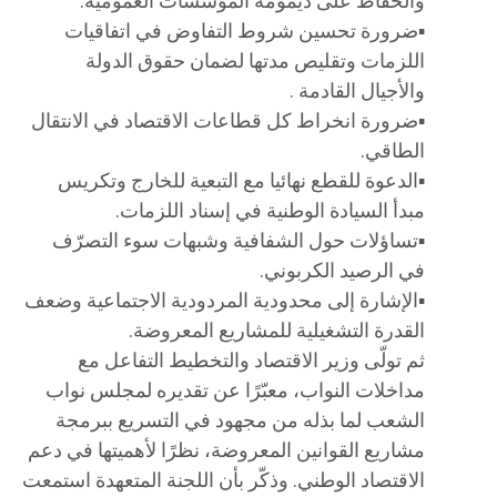
والحفاظ على ديمومة المؤسسات العمومية.
▪️ضرورة تحسين شروط التفاوض في اتفاقيات
اللزمات وتقليص مدتها لضمان حقوق الدولة
والأجيال القادمة .
▪️ضرورة انخراط كل قطاعات الاقتصاد في الانتقال
الطاقي.
▪️الدعوة للقطع نهائيا مع التبعية للخارج وتكريس
مبدأ السيادة الوطنية في إسناد اللزمات.
▪️تساؤلات حول الشفافية وشبهات سوء التصرّف
في الرصيد الكربوني.
▪️الإشارة إلى محدودية المردودية الاجتماعية وضعف
القدرة التشغيلية للمشاريع المعروضة.
ثم تولّى وزير الاقتصاد والتخطيط التفاعل مع
مداخلات النواب، معبّرًا عن تقديره لمجلس نواب
الشعب لما بذله من مجهود في التسريع ببرمجة
مشاريع القوانين المعروضة، نظرًا لأهميتها في دعم
الاقتصاد الوطني. وذكّر بأن اللجنة المتعهدة استمعت