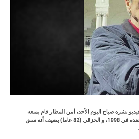
يو نشره صباح اليوم الأحد، أمن المطار قام بمنعه
من السفر اعتمادا على قرار تم اتخاذه ضده في 1998، و الحزقي (82 عاما) يضيف أنه سبق