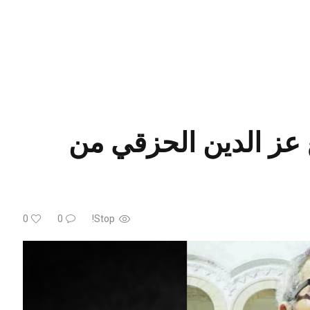
ار يعود إلى 1998، منع عز الدين الحزقي من
0
0
Stop!