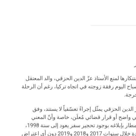
كارها لمنع الأستاذ عزّ الدين الحزقي، والد المعتقل
 اليوم رفقة زوجته في اتجاه تركيا، رغم أن الرحلة
رجة.
 الدين الحزقي يمثّل إجراءً تعسّفياً لا يستند، وفق
 واضح أو قرار قضائي مُعلَن، خاصة وأنّ المعني
بالأمر أفاد بأنه فوجئ عند وصوله إلى المطار بإبلاغه بوجود تحجير سفر يعود إلى سنة 1998،
رغم تنقّله خارج البلاد في مناسبات عديدة خلال سنوات 2017 و2018 و2019 دون أي اعتراض