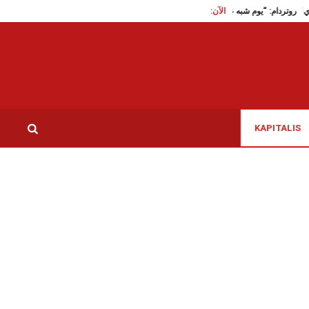
 التهجير القسري
الآن:
روتردام: “يوم شبه عادي” التونسي في المسابقة الرسمية للأفلام القصيرة
KAPITALIS