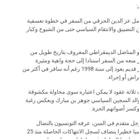
:
اضل عز الدين الحزقي من السفر في خطوة تعسفية
 التضييق والانتقام السياسي حتى من الشيوخ وكبار
و المناضل الديمقراطي المعروف بتاريخ طويل من
 منعه من السفر استنادا إلى حجة واهية ومثيرة
للسخرية تتمثل في وجود قرار منع سفر قديم يعود إلى سنة 1998 رغم أنه سافر في أكثر من
اض أو إجراء.
ب ثلاثة عقود لا يمكن اعتباره سوى محاولة مكشوفة
الد السجين السياسي جوهر بن مبارك ويعكس رغبة
وكسر أصواتهم الحرة.
جل متقدم في السن، عرفه التونسيون بالنضال
الديمقراطي يمثل سقوطا أخلاقيا وسياسيا خطيرا ينضاف لسجل الانتهاكات الحاصلة منذ 25