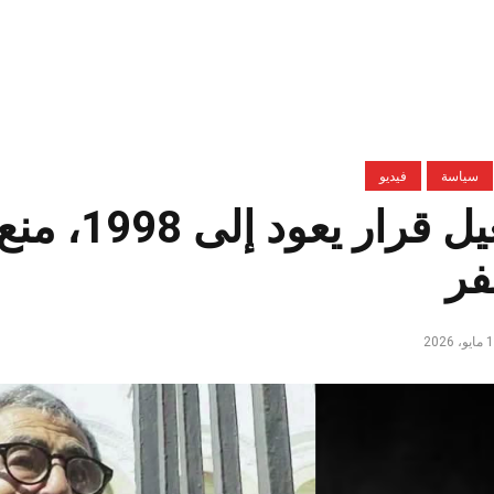
سياسة
فيديو
بتفعيل قر
فر
، 2026