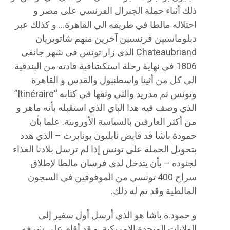
ذلك أثناء حملة الجنرال الفرنسي على مصر و
احتلاله مالطا في طريقه الي القاهرة… و كذلك عبر
دبلوماسيين فرنسيين آخرين منهم شاتوبريان
Chateaubriand الذي زار تونس في شهر جانفي
1806 في نهاية رحلة استكشافية قادته من البندقية
الى كل من أثينا واسطنبول والقدس و القاهرة
وتونس ثم مدريد والتي وثقها في كتابه “Itinéraire”
الذي وصف فيه هذا الباي الذي استقبله بأنه ماهر و
من أكثر العارفين بالسياسة الأوروبية. علما بأن
حمودة باشا قد قايض نابليون بونابرت – الذي هدد
بتحويل الحملة على تونس إذا لم ترسل بلادنا الغذاء
لجنوده – بأن يتدخل لدى فرسان مالطا لإطلاق
سراح 400 تونسي من الموقوفين في السجون
المالطية وقد تم له ذلك.
و حمود.ة باشا هو الذي أرسل أول سفير إلى
الولايات المتحدة الامريكية. و قد أقام على شرفه