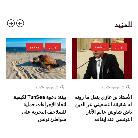
المزيد
تونس
سياسة
تونس
مجتمع
12 يونيو، 2026
12 يونيو، 2026
الأستاذ بن غازي ينقل ما روته
بيئة: دعوة TunSea لكيفية
له شقيقة التسعيني عز الدين
اتخاذ الإجراءات حماية
باش شاوش عالم الآثار
للسلاحف البحرية على
التونسي عند إيقافه
شواطئ تونس