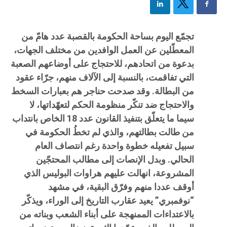
تجمّع اليوم بساحة الحكومة بالقصبة عدد هامّ من
المعطّلين عن العمل الوافدين من مختلف الجهات،
بدعوة من اتحادهم، للاحتجاج على أوضاعهم الصعبة
التي تفاقمت، بالنسبة إلى الآلاف منهم، جرّاء عقود
من البطالة. وقد صدحت حناجر هم بعبارات السخط
والاحتجاج ضد تنكّر منظومة الحكم لتعهّداتها، لا
سيما ما يتعلّق بتنفيذ القانون عدد 18 الخاص بانتداب
من طالت بطالتهم، والذي لم تخطُ الحكومة في
سبيل تفعيله خطوة واحدة رغم انتصاف العام
الحالي. وبدل الإنصات إلى مطالب المحتجّين
المشروعة، انهالت عليهم هراوات البوليس الذي
أوقف عددا منهم وفرّق البقية، في مشهد
“نوفمبري” يعيد عقارب التاريخ إلى الوراء، ويذكّر
بالاعتداءات الممنهجة على أبناء الشعب وبناته من