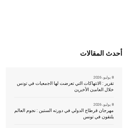
أحدث المقالات
8 يوليو، 2026
ﺗﻘرﯾر : اﻻﻧﺗﮭﺎﻛﺎت اﻟﺗﻲ ﺗﻌرضت ﻟﮭﺎ اﻟﺟﻣﻌﯾﺎت ﻓﻲ ﺗوﻧس
ﺧﻼل اﻟﻌﺎﻣﯾن اﻷﺧﯾرﯾن
8 يوليو، 2026
مهرجان قرطاج الدولي في دورته الستين : نجوم العالم
يلتقون في تونس