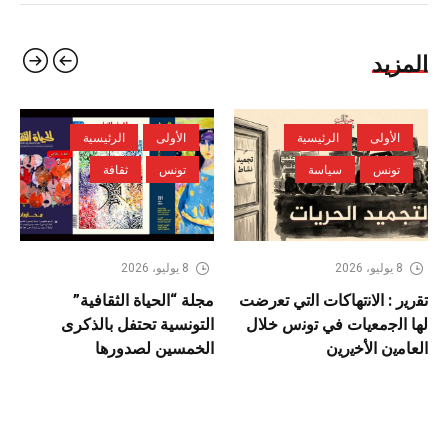
المزيد
الأولى
الرئيسية
الأولى
الرئيسية
تونس
سياسة
تونس
ثقافة
8 يوليو، 2026
8 يوليو، 2026
ﺗﻘرﯾر : اﻻﻧﺗﮭﺎﻛﺎت اﻟﺗﻲ ﺗﻌرضت
مجلة “الحياة الثقافية”
ﻟﮭﺎ اﻟﺟﻣﻌﯾﺎت ﻓﻲ ﺗوﻧس ﺧﻼل
التونسية تحتفل بالذكرى
اﻟﻌﺎﻣﯾن اﻷﺧﯾرﯾن
الخمسين لصدورها