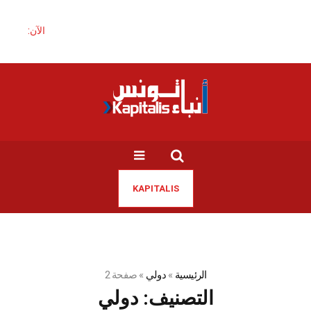
الآن:
KAPITALIS
الرئيسية
»
دولي
»
صفحة 2
التصنيف:
دولي