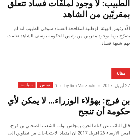
الطبيب: لا وجود لملفّات فساد تتعلّق
بمقربّين من الشاهد
اكّد رئيس الهيئة الوطنية لمكافحة الفساد شوقي الطبيب انه لم
يصرّح يوما بوجود مقربين من رئيس الحكومة يوسف الشاهد تعلقت
بهم شبهة فساد.
مقالة
تونس
سياسة
In
27 أبريل، 2017
Rim Marzouki
by
بن فرج: بهؤلاء الوزراء… لا يمكن لأي
حكومة أن تنجح
قال النائب عن كتلة الحرة بمجلس نواب الشعب الصحبي بن فرج،
امس الاربعاء 26 افريل 2017 ان امتداد الاحتجاجات من تطاوين الى