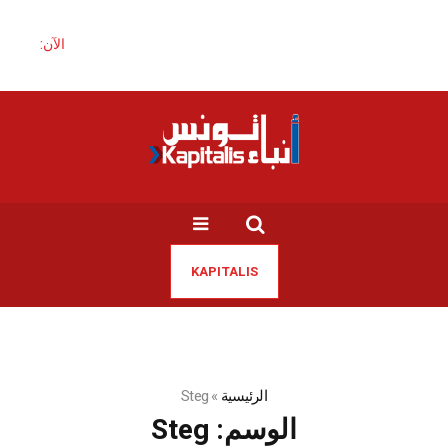
الآن:
KAPITALIS
الرئيسية
»
Steg
الوسم:
Steg