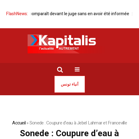
ia Dahmani comparaît devant le juge sans en avoir été informée
FlashNews:
Green
أنباء تونس
Accueil
»
Sonede : Coupure d’eau à Jebel Lahmar et Franceville
Sonede : Coupure d’eau à