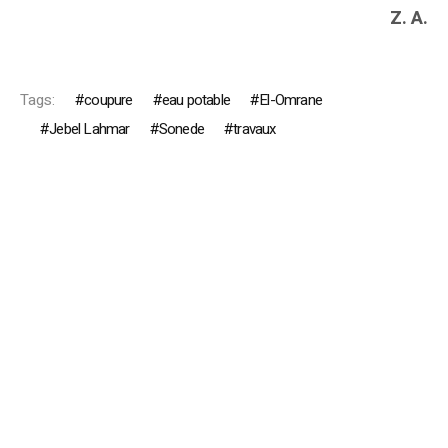
Z. A.
Tags:
coupure
eau potable
El-Omrane
Jebel Lahmar
Sonede
travaux