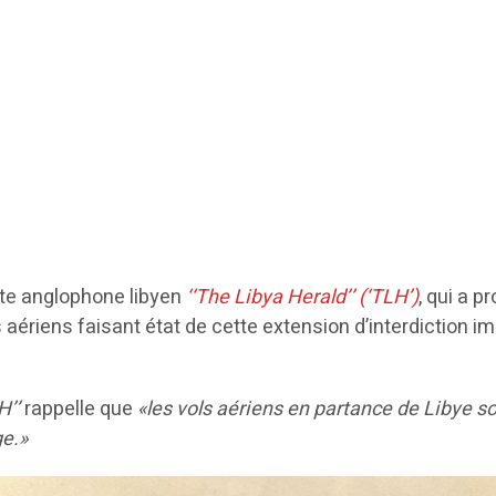
site anglophone libyen
‘‘The Libya Herald’’ (‘TLH’)
, qui a 
nts aériens faisant état de cette extension d’interdictio
H’’
rappelle que
«les vols aériens en partance de Libye son
ge.»