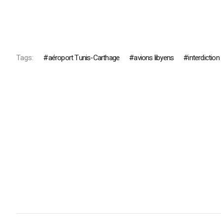
Tags:
aéroport Tunis-Carthage
avions libyens
interdiction