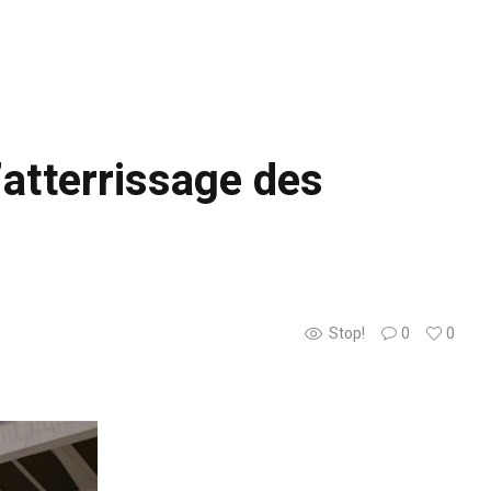
’atterrissage des
Stop!
0
0