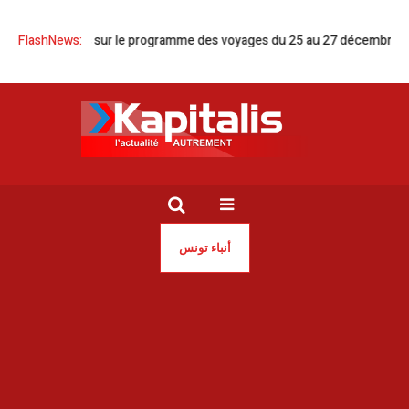
ions sur le programme des voyages du 25 au 27 décembre
FlashNews:
Tunis | Un
أنباء تونس